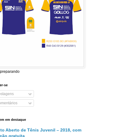
 preparando
er-se
stagens
mentários
em em destaque
ito Aberto de Tênis Juvenil – 2018, com
ição gratuita