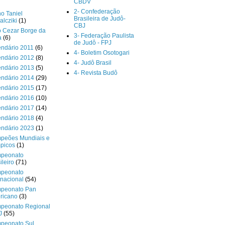
CBDV
2- Confederação
o Taniel
Brasileira de Judô-
lcziki
(1)
CBJ
o Cezar Borge da
3- Federação Paulista
a
(6)
de Judô - FPJ
endário 2011
(6)
4- Boletim Osotogari
endário 2012
(8)
4- Judô Brasil
endário 2013
(5)
4- Revista Budô
endário 2014
(29)
endário 2015
(17)
endário 2016
(10)
endário 2017
(14)
endário 2018
(4)
endário 2023
(1)
peões Mundiais e
picos
(1)
peonato
ileiro
(71)
peonato
rnacional
(54)
peonato Pan
ricano
(3)
peonato Regional
J
(55)
peonato Sul