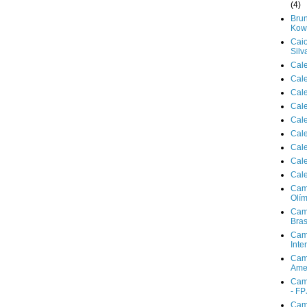
(4)
Brun
Kowa
Cai
Silv
Cal
Cal
Cal
Cal
Cal
Cal
Cal
Cal
Cal
Cam
Olím
Cam
Bras
Cam
Inte
Cam
Ame
Cam
- FP
Cam