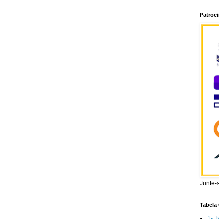
Patroc
Junte-
Tabela 
1- T