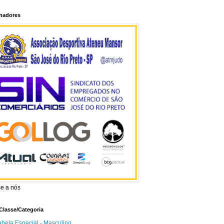
inadores
se a nós
Classe/Categoria
abela Especial - Masculino