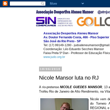
Associação Desportiva Ateneu Mansor
Av. Doutor Fernando Costa, 466 - Piso Superior
São José do Rio Preto - SP
Tel: (17) 99149-1280 - judoateneumansor@gmail
Coordenação: Léo Eduardo Secches Mansor
Faixa Preta 5º Dan - Professor de Educação Físi
www.judo.org.br
18/06/2010
Nicole Mansor luta no RJ
A rio-pretense
NICOLE GUEDES MANSOR
, 13 
Troféu Rio de Janeiro de Alto Rendimento, na Vila
Nicole vem d
do Torneio 
REGIONAL e te