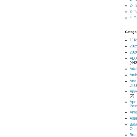
2- T
3- T
4- T
Catego
1º K
202
202
AD 
(442
Adul
Ami
Ana 
Dia
Aniv
(2)
Apr
Pes
Arti
Aspi
Bala
Com
Brun