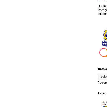
O Circ
inscriç
informa
Transla
Power
As cin