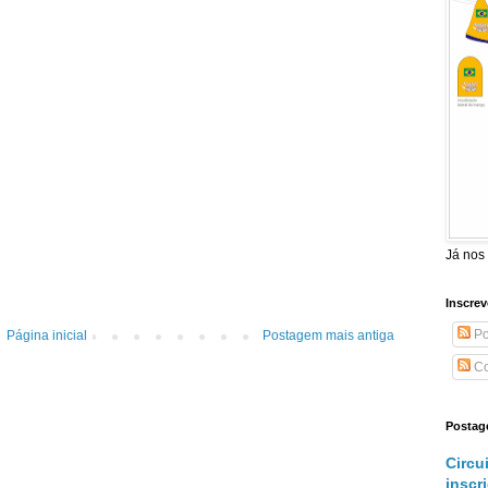
Já nos
Inscrev
Po
Página inicial
Postagem mais antiga
Co
Postag
Circu
inscr