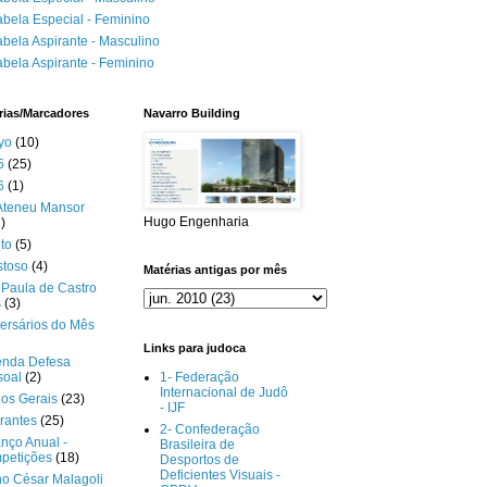
abela Especial - Feminino
abela Aspirante - Masculino
abela Aspirante - Feminino
rias/Marcadores
Navarro Building
yo
(10)
5
(25)
6
(1)
Ateneu Mansor
Hugo Engenharia
)
to
(5)
stoso
(4)
Matérias antigas por mês
Paula de Castro
s
(3)
ersários do Mês
Links para judoca
enda Defesa
soal
(2)
1- Federação
Internacional de Judô
gos Gerais
(23)
- IJF
rantes
(25)
2- Confederação
nço Anual -
Brasileira de
petições
(18)
Desportos de
Deficientes Visuais -
o César Malagoli