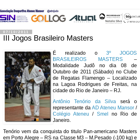
07/10/2011
III Jogos Brasileiro Masters
É realizado o
3º JOGOS
BRASILEIROS MASTERS
–
Modalidade Judô no dia 08 de
Outubro de 2011 (Sábado) no Clube
de Regatas Flamengo – Localizado
na Lagoa Rodrigues de Freitas, na
cidade do Rio de Janeiro – RJ.
Antônio Tenório da Silva
será o
representante da
AD Ateneu Mansor
/
Colégio Ateneu
/
Smel
no Rio de
Janeiro.
Tenório vem da conquista do titulo Pan-americano Masters
em Porto Alegre – RS na Classe M3 – M.Pesado (-100 kg) e