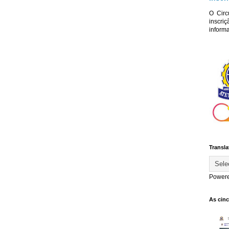
O Circ
inscriç
informa
Transla
Power
As cin