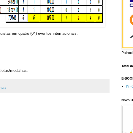
uistas em quatro (04) eventos internacionais.
Patroc
Total d
tletas/medalhas.
E-BOOK
INF
ções
Novo U