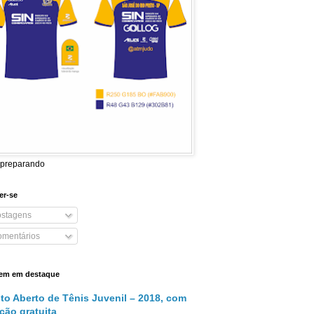
 preparando
er-se
stagens
mentários
em em destaque
ito Aberto de Tênis Juvenil – 2018, com
ição gratuita