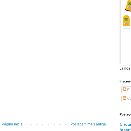
Já nos
Inscrev
Po
Co
Postag
Circu
Página inicial
Postagem mais antiga
inscr