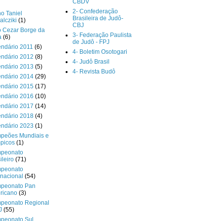
CBDV
2- Confederação
o Taniel
Brasileira de Judô-
lcziki
(1)
CBJ
o Cezar Borge da
3- Federação Paulista
a
(6)
de Judô - FPJ
endário 2011
(6)
4- Boletim Osotogari
endário 2012
(8)
4- Judô Brasil
endário 2013
(5)
4- Revista Budô
endário 2014
(29)
endário 2015
(17)
endário 2016
(10)
endário 2017
(14)
endário 2018
(4)
endário 2023
(1)
peões Mundiais e
picos
(1)
peonato
ileiro
(71)
peonato
rnacional
(54)
peonato Pan
ricano
(3)
peonato Regional
J
(55)
peonato Sul