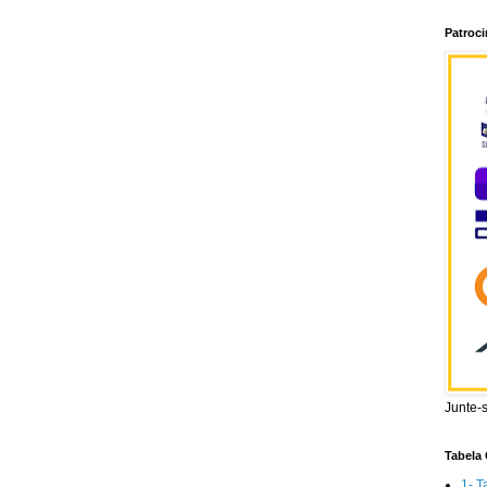
Patroc
Junte-
Tabela 
1- T