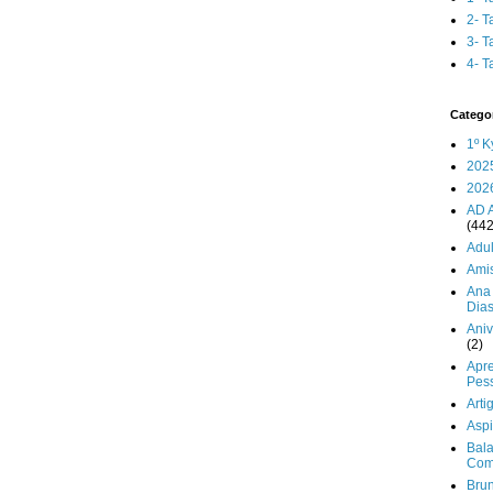
2- T
3- T
4- T
Catego
1º K
202
202
AD 
(442
Adul
Ami
Ana 
Dia
Aniv
(2)
Apr
Pes
Arti
Aspi
Bala
Com
Brun