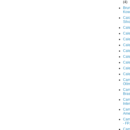
(4)
Brun
Kowa
Cai
Silv
Cal
Cal
Cal
Cal
Cal
Cal
Cal
Cal
Cal
Cam
Olím
Cam
Bras
Cam
Inte
Cam
Ame
Cam
- FP
Cam