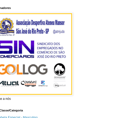
inadores
se a nós
Classe/Categoria
abela Especial - Masculino