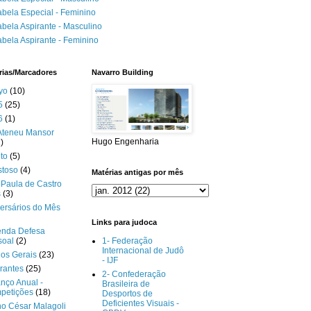
abela Especial - Feminino
abela Aspirante - Masculino
abela Aspirante - Feminino
rias/Marcadores
Navarro Building
yo
(10)
5
(25)
6
(1)
Ateneu Mansor
Hugo Engenharia
)
to
(5)
stoso
(4)
Matérias antigas por mês
Paula de Castro
s
(3)
ersários do Mês
Links para judoca
enda Defesa
soal
(2)
1- Federação
Internacional de Judô
gos Gerais
(23)
- IJF
rantes
(25)
2- Confederação
nço Anual -
Brasileira de
petições
(18)
Desportos de
Deficientes Visuais -
o César Malagoli