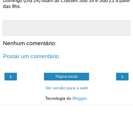
Domingo (Dia 24) lutam as Classes Sub 18 e Sub 21 a partir
das 9hs.
Nenhum comentário:
Postar um comentário
‹
›
Página inicial
Ver versão para a web
Tecnologia do
Blogger
.