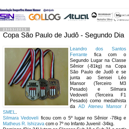
23/03/2013
Copa São Paulo de Judô - Segundo Dia
Leandro dos Santos
Ferrante
fica com o
Segundo Lugar na Classe
Sênior (-81kg) na Copa
São Paulo de Judô e se
junta ao Sensei Léo
Mansor (Terceiro M3
Pesado) e Silmara
Vedoveli (Terceira F1
Pesado) como medalhista
da
AD Ateneu Mansor
/
SMEL
.
Silmara Vedoveli
ficou com o 5º lugar no Sênior -78kg e
Matheus R. Ishizava
com o 7º no Infanto Juvenil -34kg.