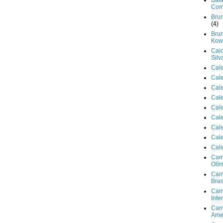
Bala
Com
Brun
(4)
Brun
Kowa
Cai
Silv
Cal
Cal
Cal
Cal
Cal
Cal
Cal
Cal
Cal
Cam
Olím
Cam
Bras
Cam
Inte
Cam
Ame