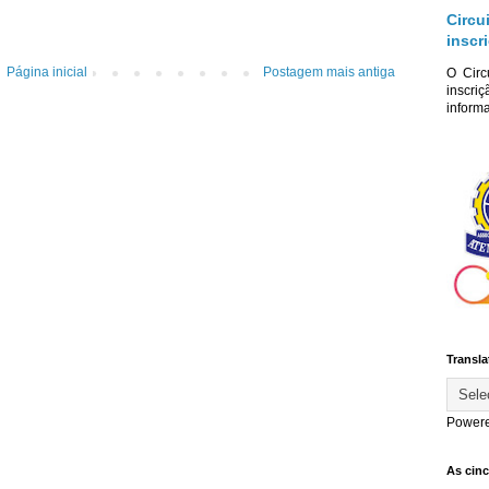
Circu
inscr
Página inicial
Postagem mais antiga
O Circ
inscriç
informa
Transla
Power
As cin