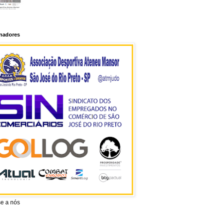
inadores
se a nós