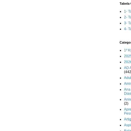
Tabela 
1- T
2- T
3- T
4- T
Catego
1º K
202
202
AD 
(442
Adul
Ami
Ana 
Dia
Aniv
(2)
Apr
Pes
Arti
Aspi