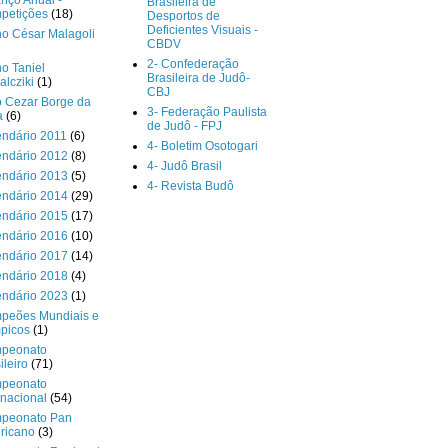
nço Anual -
Brasileira de
petições
(18)
Desportos de
Deficientes Visuais -
o César Malagoli
CBDV
2- Confederação
o Taniel
Brasileira de Judô-
lcziki
(1)
CBJ
o Cezar Borge da
3- Federação Paulista
a
(6)
de Judô - FPJ
endário 2011
(6)
4- Boletim Osotogari
endário 2012
(8)
4- Judô Brasil
endário 2013
(5)
4- Revista Budô
endário 2014
(29)
endário 2015
(17)
endário 2016
(10)
endário 2017
(14)
endário 2018
(4)
endário 2023
(1)
peões Mundiais e
picos
(1)
peonato
ileiro
(71)
peonato
rnacional
(54)
peonato Pan
ricano
(3)