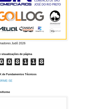
inadores Judô 2026
e visualizações de página
0
0
8
1
1
8
 de Fundamentos Técnicos
ORME-SE
niforme