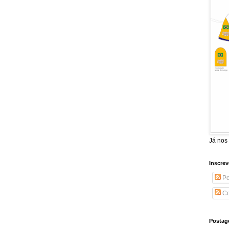
Já nos
Inscrev
Po
Co
Postag