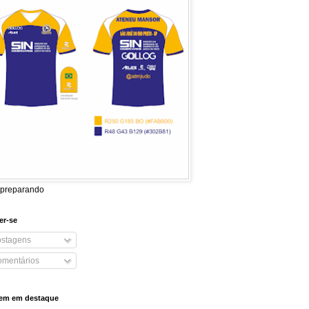
 preparando
er-se
stagens
mentários
em em destaque