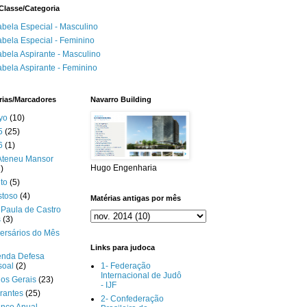
Classe/Categoria
abela Especial - Masculino
abela Especial - Feminino
abela Aspirante - Masculino
abela Aspirante - Feminino
rias/Marcadores
Navarro Building
yo
(10)
5
(25)
6
(1)
Ateneu Mansor
Hugo Engenharia
)
to
(5)
stoso
(4)
Matérias antigas por mês
Paula de Castro
s
(3)
ersários do Mês
Links para judoca
enda Defesa
soal
(2)
1- Federação
Internacional de Judô
gos Gerais
(23)
- IJF
rantes
(25)
2- Confederação