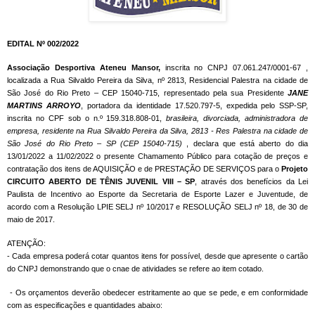
EDITAL Nº 002/2022
Associação Desportiva Ateneu Mansor,
inscrita no CNPJ 07.061.247/0001-67 ,
localizada a Rua Silvaldo Pereira da Silva, nº 2813, Residencial Palestra na cidade de
São José do Rio Preto – CEP 15040-715, representado pela sua Presidente
JANE
MARTINS ARROYO
, portadora da identidade 17.520.797-5, expedida pelo SSP-SP,
inscrita no CPF sob o n.º 159.318.808-01,
brasileira, divorciada, administradora de
empresa, residente na Rua Silvaldo Pereira da Silva, 2813 - Res Palestra na cidade de
São José do Rio Preto – SP (CEP 15040-715)
, declara que está aberto do dia
13/01/2022 a 11/02/2022 o presente Chamamento Público para cotação de preços e
contratação dos itens de AQUISIÇÃO e de PRESTAÇÃO DE SERVIÇOS para o
Projeto
CIRCUITO ABERTO DE TÊNIS JUVENIL VIII – SP
, através dos benefícios da Lei
Paulista de Incentivo ao Esporte da Secretaria de Esporte Lazer e Juventude, de
acordo com a Resolução LPIE SELJ nº 10/2017 e RESOLUÇÃO SELJ nº 18, de 30 de
maio de 2017.
ATENÇÃO:
- Cada empresa poderá cotar quantos itens for possível, desde que apresente o cartão
do CNPJ demonstrando que o cnae de atividades se refere ao item cotado.
- Os orçamentos deverão obedecer estritamente ao que se pede, e em conformidade
com as especificações e quantidades abaixo: