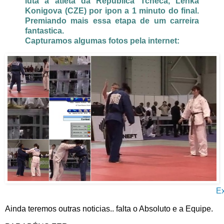
luta a atleta da Republica Tcheca, Lenka
Konigova (CZE) por ipon a 1 minuto do final.
Premiando mais essa etapa de um carreira
fantastica.
Capturamos algumas fotos pela internet:
Ex
Ainda teremos outras noticias.. falta o Absoluto e a Equipe.