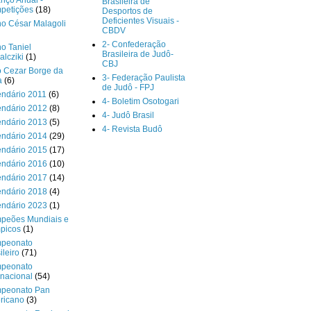
nço Anual -
Brasileira de
petições
(18)
Desportos de
Deficientes Visuais -
o César Malagoli
CBDV
2- Confederação
o Taniel
Brasileira de Judô-
lcziki
(1)
CBJ
o Cezar Borge da
3- Federação Paulista
a
(6)
de Judô - FPJ
endário 2011
(6)
4- Boletim Osotogari
endário 2012
(8)
4- Judô Brasil
endário 2013
(5)
4- Revista Budô
endário 2014
(29)
endário 2015
(17)
endário 2016
(10)
endário 2017
(14)
endário 2018
(4)
endário 2023
(1)
peões Mundiais e
picos
(1)
peonato
ileiro
(71)
peonato
rnacional
(54)
peonato Pan
ricano
(3)