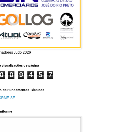
inadores Judô 2026
e visualizações de página
0
0
9
4
5
7
 de Fundamentos Técnicos
ORME-SE
niforme