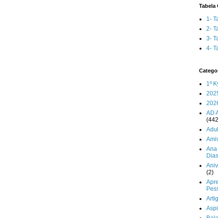
Tabela 
1- T
2- T
3- T
4- T
Catego
1º K
202
202
AD 
(442
Adul
Ami
Ana 
Dia
Aniv
(2)
Apr
Pes
Arti
Aspi