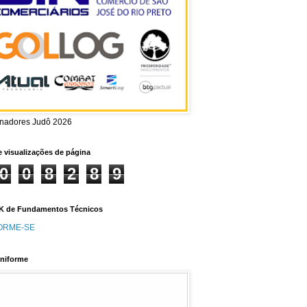
inadores Judô 2026
e visualizações de página
0
0
8
2
8
9
 de Fundamentos Técnicos
ORME-SE
niforme