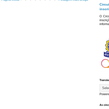
Circu
inscr
O Circ
inscriç
informa
Transla
Power
As cin