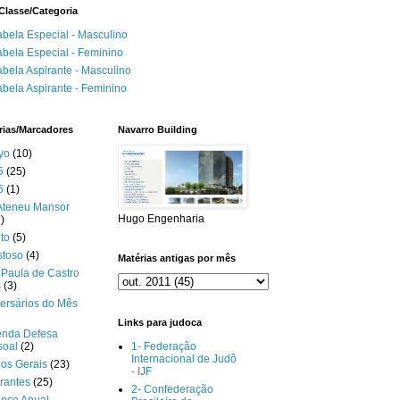
Classe/Categoria
abela Especial - Masculino
abela Especial - Feminino
abela Aspirante - Masculino
abela Aspirante - Feminino
rias/Marcadores
Navarro Building
yo
(10)
5
(25)
6
(1)
Ateneu Mansor
Hugo Engenharia
)
to
(5)
stoso
(4)
Matérias antigas por mês
Paula de Castro
s
(3)
ersários do Mês
Links para judoca
enda Defesa
soal
(2)
1- Federação
Internacional de Judô
gos Gerais
(23)
- IJF
rantes
(25)
2- Confederação