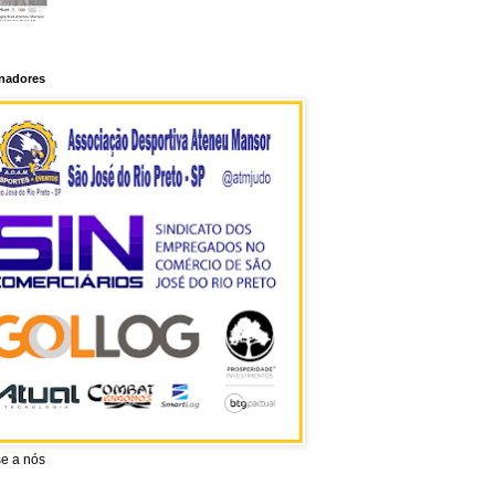
inadores
se a nós