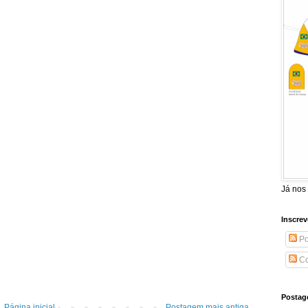
Já nos
Inscrev
Po
Co
Postag
Página inicial
Postagem mais antiga