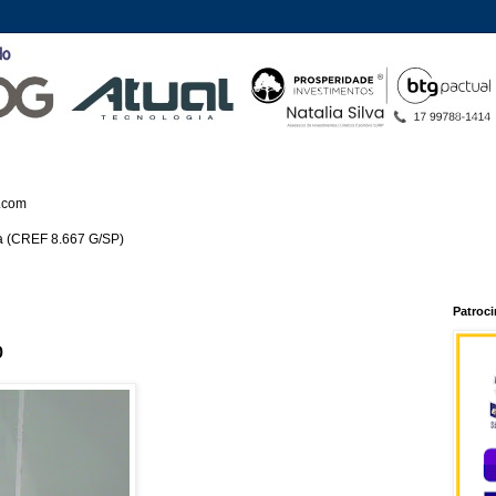
.com
ca (CREF 8.667 G/SP)
Patroc
o