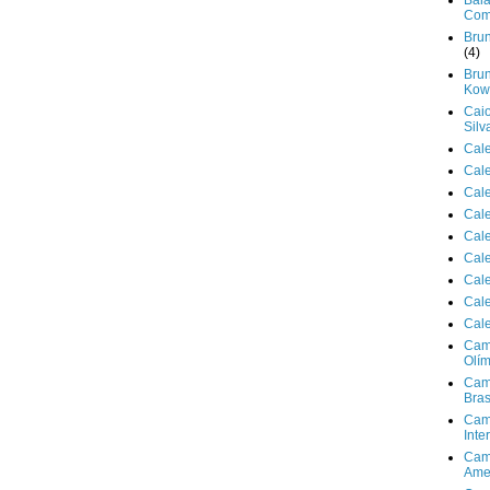
Bala
Com
Brun
(4)
Brun
Kowa
Cai
Silv
Cal
Cal
Cal
Cal
Cal
Cal
Cal
Cal
Cal
Cam
Olím
Cam
Bras
Cam
Inte
Cam
Ame