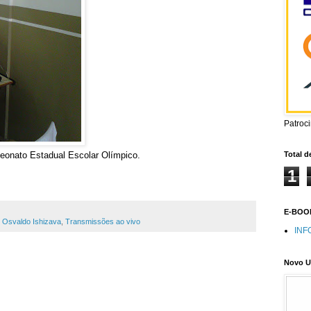
Patroc
peonato Estadual Escolar Olímpico.
Total d
1
E-BOOK
,
Osvaldo Ishizava
,
Transmissões ao vivo
INF
Novo U