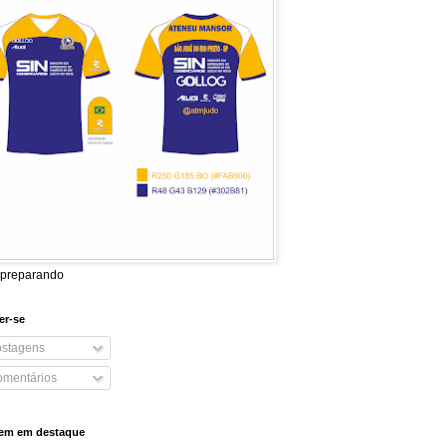
 preparando
er-se
stagens
mentários
em em destaque