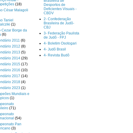
nço Anual -
Brasileira de
petições
(18)
Desportos de
Deficientes Visuais -
o César Malagoli
CBDV
2- Confederação
o Taniel
Brasileira de Judô-
lcziki
(1)
CBJ
o Cezar Borge da
3- Federação Paulista
a
(6)
de Judô - FPJ
endário 2011
(6)
4- Boletim Osotogari
endário 2012
(8)
4- Judô Brasil
endário 2013
(5)
4- Revista Budô
endário 2014
(29)
endário 2015
(17)
endário 2016
(10)
endário 2017
(14)
endário 2018
(4)
endário 2023
(1)
peões Mundiais e
picos
(1)
peonato
ileiro
(71)
peonato
rnacional
(54)
peonato Pan
ricano
(3)