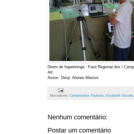
Direto de Itapetininga - Fase Regional dos I Cam
Att
Assoc. Desp. Ateneu Mansor
Marcadores:
Campeonatos Paulistas
,
Estudantil / Escolar
Nenhum comentário:
Postar um comentário