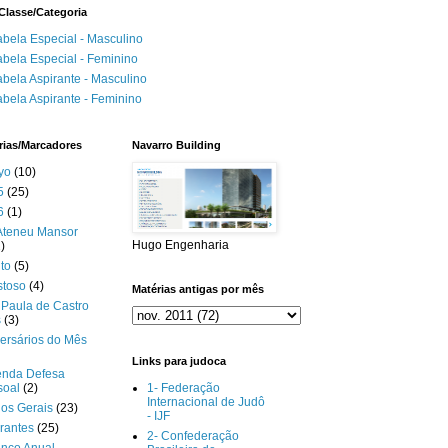
Classe/Categoria
abela Especial - Masculino
abela Especial - Feminino
abela Aspirante - Masculino
abela Aspirante - Feminino
rias/Marcadores
Navarro Building
yo
(10)
5
(25)
6
(1)
Ateneu Mansor
Hugo Engenharia
)
to
(5)
stoso
(4)
Matérias antigas por mês
Paula de Castro
s
(3)
ersários do Mês
Links para judoca
enda Defesa
soal
(2)
1- Federação
Internacional de Judô
gos Gerais
(23)
- IJF
rantes
(25)
2- Confederação