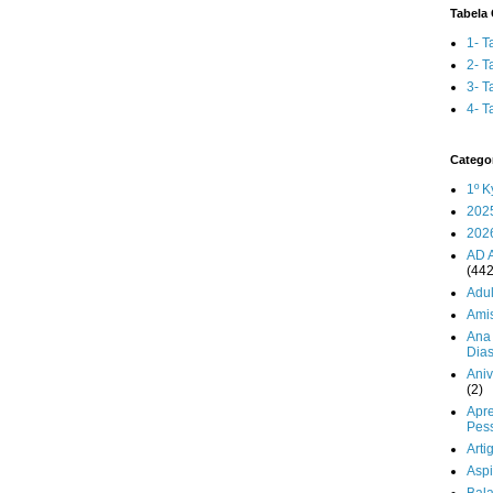
Tabela 
1- T
2- T
3- T
4- T
Catego
1º K
202
202
AD 
(442
Adul
Ami
Ana 
Dia
Aniv
(2)
Apr
Pes
Arti
Aspi