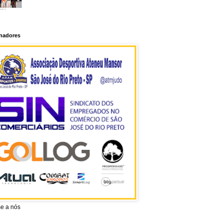
inadores
se a nós