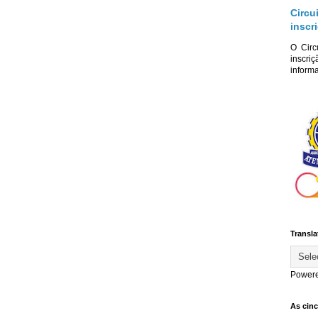
Circu
inscr
O Circ
inscriç
informa
Transla
Power
As cin