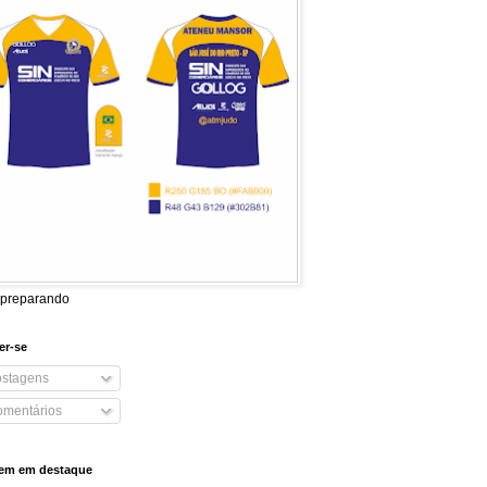
 preparando
er-se
stagens
mentários
em em destaque