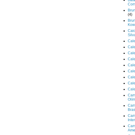
Bala
Com
Brun
(4)
Brun
Kowa
Cai
Silv
Cal
Cal
Cal
Cal
Cal
Cal
Cal
Cal
Cal
Cam
Olím
Cam
Bras
Cam
Inte
Cam
Ame