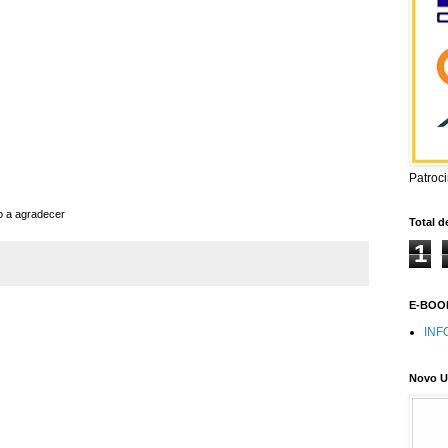
Patroc
o a agradecer
Total d
1
E-BOOK
INF
Novo U