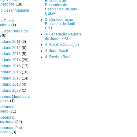
nço Anual -
Brasileira de
petições
(18)
Desportos de
Deficientes Visuais -
o César Malagoli
CBDV
2- Confederação
o Taniel
Brasileira de Judô-
lcziki
(1)
CBJ
o Cezar Borge da
3- Federação Paulista
a
(6)
de Judô - FPJ
endário 2011
(6)
4- Boletim Osotogari
endário 2012
(8)
4- Judô Brasil
endário 2013
(5)
4- Revista Budô
endário 2014
(29)
endário 2015
(17)
endário 2016
(10)
endário 2017
(14)
endário 2018
(4)
endário 2023
(1)
peões Mundiais e
picos
(1)
peonato
ileiro
(71)
peonato
rnacional
(54)
peonato Pan
ricano
(3)