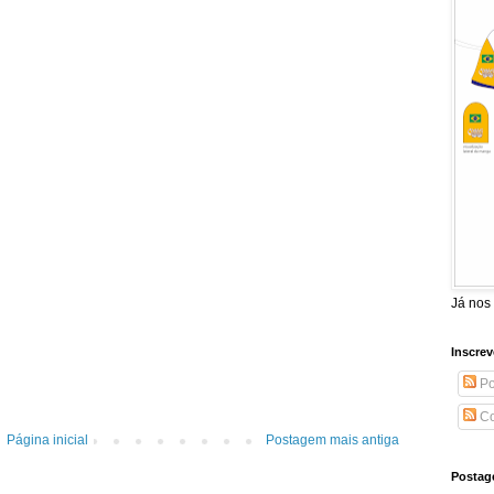
Já nos
Inscrev
Po
Co
Página inicial
Postagem mais antiga
Postag