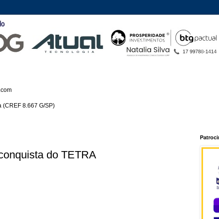
.com
ca (CREF 8.667 G/SP)
Patroc
 conquista do TETRA