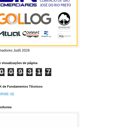
inadores Judô 2026
e visualizações de página
0
0
9
3
1
7
 de Fundamentos Técnicos
ORME-SE
niforme