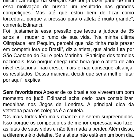
difícil ficar longe da seleção. Até por já fazer parte de mim
essa motivação de buscar um resultado nas grandes
competições. Mas até que estou bem de ficar como
torcedora, porque a pressão para o atleta é muito grande”,
comenta Edinanci.
Foi justamente essa pressão que levou a judoca de 35
anos a mudar o rumo de sua vida. “Na minha última
Olimpíada, em Pequim, percebi que não tinha mais prazer
em competir fora do Brasil”, diz a atleta, que ainda luta por
São Caetano do Sul e pela Marinha. “Participo dos torneios
nacionais. Isso porque chega uma hora que o atleta de alto
nível estaciona, não cresce mais e não consegue alcançar
os resultados. Dessa maneira, decidi que seria melhor lutar
por aqui”, explica.
Sem favoritismo/
Apesar de os brasileiros viverem um bom
momento no judô, Edinanci acha cedo para contabilizar
medalhas nos Jogos de Londres. A principal dica da
veterana para os colegas é a cautela.
“Os mais fortes têm mais chance de serem surpreendidos.
Isso porque os competidores de menor expressão vão fazer
as lutas de suas vidas e não têm nada a perder. Além disso,
a diferença é o detalhe. Se a atleta não está em um bom dia,