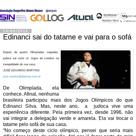
14/06/2012
Edinanci sai do tatame e vai para o sofá
Depois de quatro Olimpíadas seguidas,
judoca vai curtir os Jogos de Londres na
tranquilidade de sua casa
JOSÉ EDUARDO MARTINS
jose.martins@diariosp.com.br
De Olimpíada, ela
conhece. Afinal, nenhuma
brasileira participou mais dos Jogos Olímpicos do que
Edinanci Silva. Mas, neste ano, a judoca vive uma
experiência diferente. Pela primeira vez, desde 1996, não
vai integrar a delegação verde e amarela. Ela vai trocar o
tatame pelo sofá de sua casa.
“No começo deste ciclo olímpico, pensei que seria mais