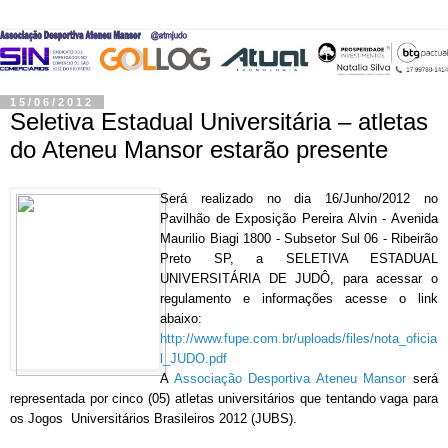
15/06/2012
Seletiva Estadual Universitária – atletas
do Ateneu Mansor estarão presente
Será realizado no dia 16/Junho/2012 no
Pavilhão de Exposição Pereira Alvin - Avenida
Maurilio Biagi 1800 - Subsetor Sul 06 - Ribeirão
Preto SP, a SELETIVA ESTADUAL
UNIVERSITÁRIA DE JUDÔ, para acessar o
regulamento e informações acesse o link
abaixo:
http://www.fupe.com.br/uploads/files/nota_oficia
l_JUDO.pdf
A
Associação Desportiva Ateneu Mansor
será
representada por cinco (05) atletas universitários que tentando vaga para
os Jogos Universitários Brasileiros 2012 (JUBS).