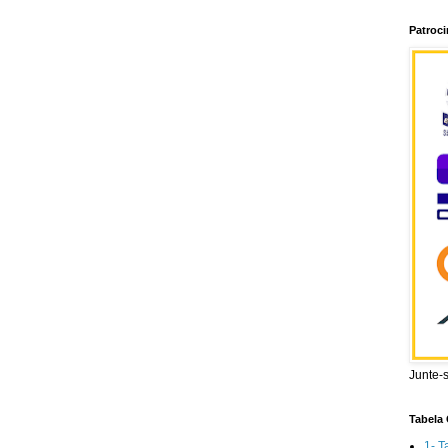
Patroc
Junte-
Tabela 
1- T