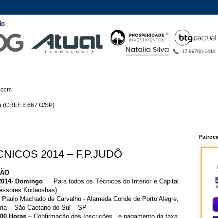
.com
ca (CREF 8.667 G/SP)
Patroc
ICOS 2014 – F.P.JUDÔ
ÇÃO
/2014- Domingo
Para todos os Técnicos do Interior e Capital
ofessores Kodanshas)
 Paulo Machado de Carvalho - Alameda Conde de Porto Alegre,
ria – São Caetano do Sul – SP
:00 Horas
– Confirmação das Inscrições, e pagamento da taxa