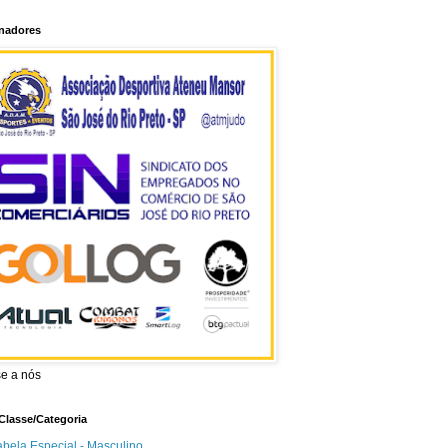
inadores
se a nós
Classe/Categoria
abela Especial - Masculino