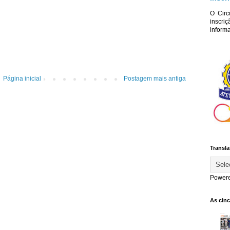
O Circ
inscriç
informa
Página inicial
Postagem mais antiga
Transla
Power
As cin