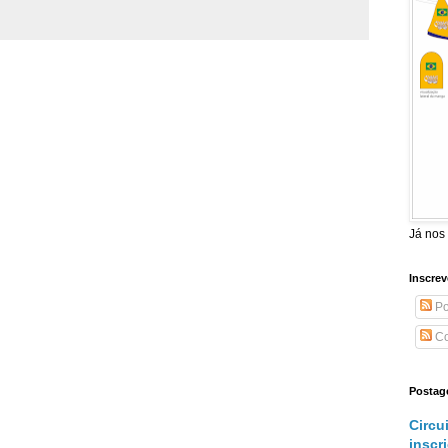
Já nos
Inscrev
Po
Co
Postag
Circu
inscr