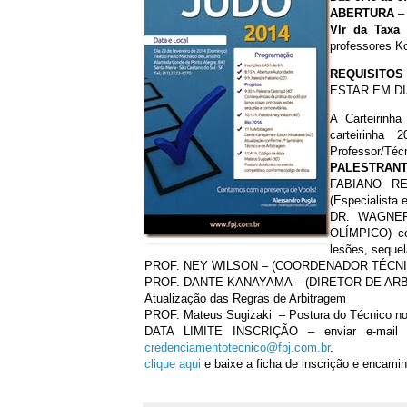
ABERTURA
–
Vlr da Taxa
-
professores K
REQUISITO
ESTAR EM DI
A Carteirinh
carteirinha
Professor/Téc
PALESTRAN
FABIANO R
(Especialista 
DR. WAGNER
OLÍMPICO) con
lesões, sequel
PROF. NEY WILSON – (COORDENADOR TÉCNI
PROF. DANTE KANAYAMA – (DIRETOR DE AR
Atualização das Regras de Arbitragem
PROF. Mateus Sugizaki – Postura do Técnico no 
DATA LIMITE INSCRIÇÃO – enviar e-mail c
credenciamentotecnico@fpj.com.br
.
clique aqui
e baixe a ficha de inscrição e encami