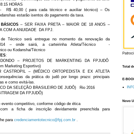
 8:15 HORAS
 R$ 40,00 ( para cada técnico e auxiliar técnico) – Os
odanshas estarão isentos do pagamento da taxa.
S BÁSICOS
– SER FAIXA PRETA – MAIOR DE 18 ANOS –
A COM A ANUIDADE DA FPJ.
a de Técnico será entregue no momento da renovação da
 2014 – onde sairá, a carteirinha Atleta/Técnico -
nico ou Kodansha/Técnico
Patroc
TES
:
EDONDO – PROJETOS DE MARKENTING DA FPJUDÔ
em Marketing Esportivo)
Total d
 CASTROPIL – (MÉDICO ORTOPEDISTA E EX ATLETA
sequências da prática do judô por longo prazo: principais
E-BOOK
as e como evitá-las.
INF
CO DA SELEÇÃO BRASILEIRO DE JUDÔ) Rio 2016
BITRAGEM DA FPJUDÔ)
Novo U
evento competitivo, conforme código de ética
om a ficha de inscrição devidamente preenchida para
nhe para
credenciamentotecnico@fpj.com.br
.