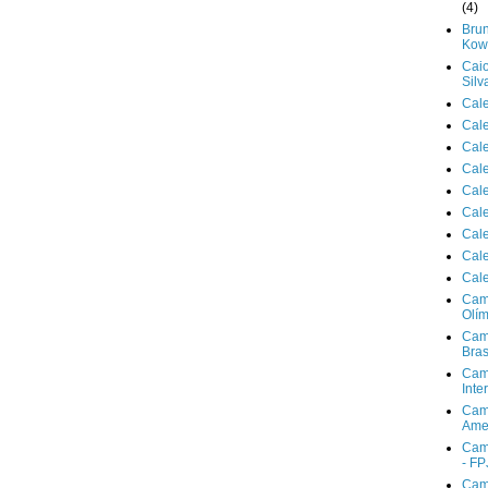
(4)
Brun
Kowa
Cai
Silv
Cal
Cal
Cal
Cal
Cal
Cal
Cal
Cal
Cal
Cam
Olím
Cam
Bras
Cam
Inte
Cam
Ame
Cam
- FP
Cam