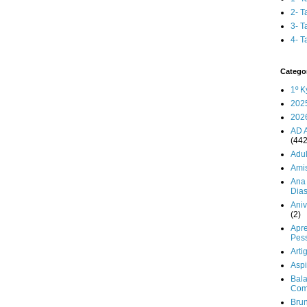
2- T
3- T
4- T
Catego
1º K
202
202
AD 
(442
Adul
Ami
Ana 
Dia
Aniv
(2)
Apr
Pes
Arti
Aspi
Bala
Com
Brun