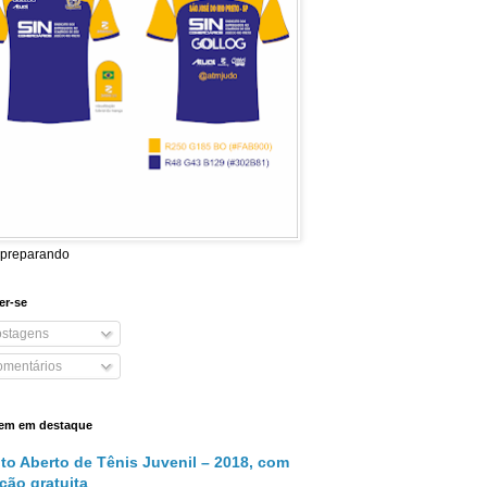
 preparando
er-se
stagens
mentários
em em destaque
ito Aberto de Tênis Juvenil – 2018, com
ição gratuita