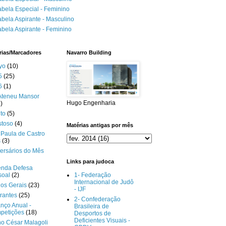
abela Especial - Feminino
abela Aspirante - Masculino
abela Aspirante - Feminino
rias/Marcadores
Navarro Building
yo
(10)
5
(25)
6
(1)
Ateneu Mansor
Hugo Engenharia
)
to
(5)
stoso
(4)
Matérias antigas por mês
Paula de Castro
s
(3)
ersários do Mês
Links para judoca
enda Defesa
soal
(2)
1- Federação
Internacional de Judô
gos Gerais
(23)
- IJF
rantes
(25)
2- Confederação
nço Anual -
Brasileira de
petições
(18)
Desportos de
Deficientes Visuais -
o César Malagoli