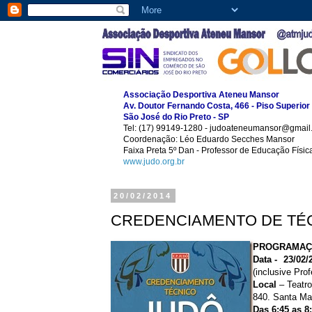
Associação Desportiva Ateneu Mansor
Av. Doutor Fernando Costa, 466 - Piso Superior
São José do Rio Preto - SP
Tel: (17) 99149-1280 - judoateneumansor@gmail
Coordenação: Léo Eduardo Secches Mansor
Faixa Preta 5º Dan - Professor de Educação Físi
www.judo.org.br
20/02/2014
CREDENCIAMENTO DE TÉCN
PROGRAMA
Data - 23/02
(inclusive Pr
Local
– Teatro
840. Santa Ma
Das 6:45 as 8