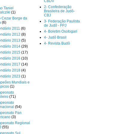
CBDV
2- Confederação
o Taniel
Brasileira de Judô-
lcziki
(1)
CBJ
o Cezar Borge da
3- Federação Paulista
a
(6)
de Judô - FPJ
endário 2011
(6)
4- Boletim Osotogari
endário 2012
(8)
4- Judô Brasil
endário 2013
(5)
4- Revista Budô
endário 2014
(29)
endário 2015
(17)
endário 2016
(10)
endário 2017
(14)
endário 2018
(4)
endário 2023
(1)
peões Mundiais e
picos
(1)
peonato
ileiro
(71)
peonato
rnacional
(54)
peonato Pan
ricano
(3)
peonato Regional
J
(55)
peonato Sul