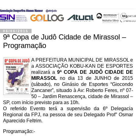
06/06/2015
9ª Copa de Judô Cidade de Mirassol –
Programação
A PREFEITURA MUNICIPAL DE MIRASSOL e
a ASSOCIAÇÃO KOBU-KAN DE ESPORTES
realizará a
9ª COPA DE JUDÔ CIDADE DE
MIRASSOL
no dia 13 de JUNHO de 2015
(sábado), no Ginásio de Esportes “Giocondo
Zancaner”, situado à Av: Roberto Feres, nº 07-
50 – Jardim Renascença, cidade de Mirassol –
SP, com início previsto para as 10h.
O referido Evento terá a supervisão da 6º Delegacia
Regional da FPJ, na pessoa de seu Delegado Prof° Osmar
Aparecido Feltrim.
Programação:-