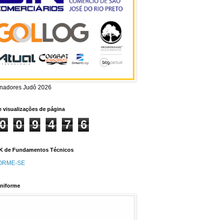
inadores Judô 2026
e visualizações de página
0
0
9
4
7
6
 de Fundamentos Técnicos
ORME-SE
niforme