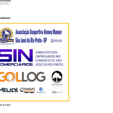
inadores
se a nós