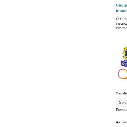
Circu
inscr
O Circ
inscriç
informa
Transla
Power
As cin