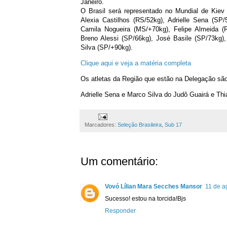
Janeiro.
O Brasil será representado no Mundial de Kiev
Alexia Castilhos (RS/52kg), Adrielle Sena (SP
Camila Nogueira (MS/+70kg), Felipe Almeida (R
Breno Alessi (SP/66kg), José Basile (SP/73kg)
Silva (SP/+90kg).
Clique aqui e veja a matéria completa
Os atletas da Região que estão na Delegação são
Adrielle Sena e Marco Silva do Judô Guairá e Th
Marcadores:
Seleção Brasileira
,
Sub 17
Um comentário:
Vovó Lílian Mara Secches Mansor
11 de a
Sucesso! estou na torcida!Bjs
Responder