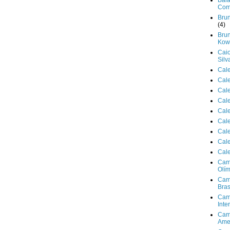
Bala
Com
Brun
(4)
Brun
Kowa
Cai
Silv
Cal
Cal
Cal
Cal
Cal
Cal
Cal
Cal
Cal
Cam
Olím
Cam
Bras
Cam
Inte
Cam
Ame