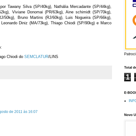
 por Tawany Silva (SP/40kg), Nathália Mercadante (SP/44kg),
/52kg), Viviane Donomai (PR/63kg), Aine schimidt (SP/70kg),
J/50kg), Bruno Martins (RJ/60kg), Luis Nogueira (SP/66kg),
, Leonardo Diniz (MA/73kg), Thiago Chiodi (SP/90kg) e Marco
:
Patroc
iago Chiodi do
SEMCLATUR
/LINS
Total d
1
E-BOOK
INF
gosto de 2011 às 16:07
Novo U