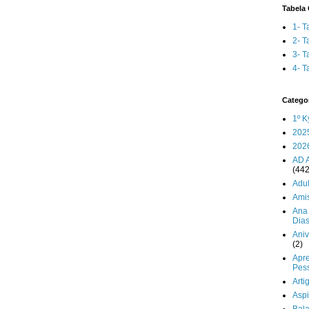
Tabela 
1- T
2- T
3- T
4- T
Catego
1º K
202
202
AD 
(442
Adul
Ami
Ana 
Dia
Aniv
(2)
Apr
Pes
Arti
Aspi