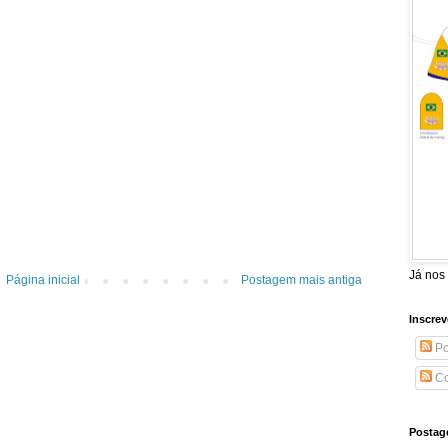
Já nos
Página inicial
Postagem mais antiga
Inscrev
Po
Co
Postag