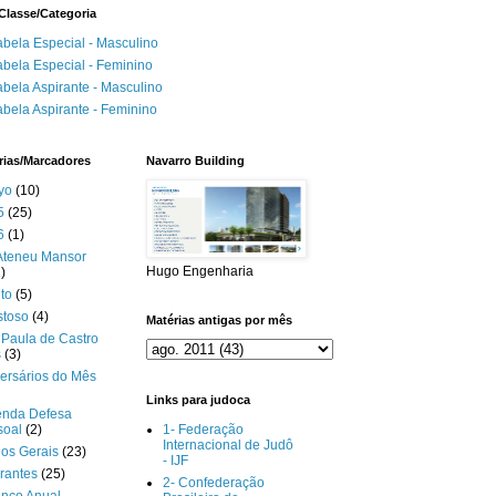
Classe/Categoria
abela Especial - Masculino
abela Especial - Feminino
abela Aspirante - Masculino
abela Aspirante - Feminino
rias/Marcadores
Navarro Building
yo
(10)
5
(25)
6
(1)
Ateneu Mansor
Hugo Engenharia
)
to
(5)
stoso
(4)
Matérias antigas por mês
Paula de Castro
s
(3)
ersários do Mês
Links para judoca
enda Defesa
soal
(2)
1- Federação
Internacional de Judô
gos Gerais
(23)
- IJF
rantes
(25)
2- Confederação