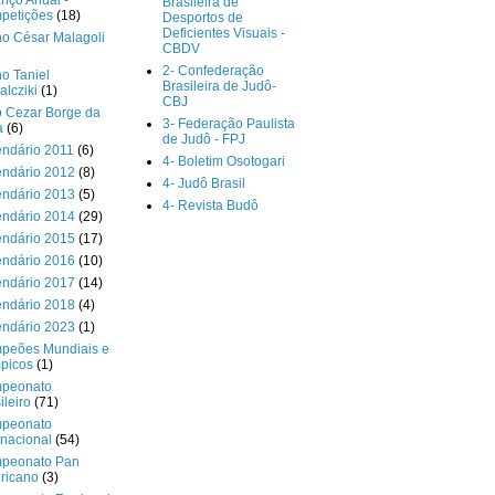
nço Anual -
Brasileira de
petições
(18)
Desportos de
Deficientes Visuais -
o César Malagoli
CBDV
2- Confederação
o Taniel
Brasileira de Judô-
lcziki
(1)
CBJ
o Cezar Borge da
3- Federação Paulista
a
(6)
de Judô - FPJ
endário 2011
(6)
4- Boletim Osotogari
endário 2012
(8)
4- Judô Brasil
endário 2013
(5)
4- Revista Budô
endário 2014
(29)
endário 2015
(17)
endário 2016
(10)
endário 2017
(14)
endário 2018
(4)
endário 2023
(1)
peões Mundiais e
picos
(1)
peonato
ileiro
(71)
peonato
rnacional
(54)
peonato Pan
ricano
(3)