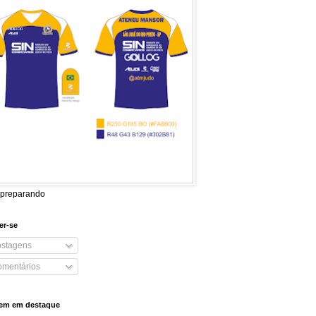
 preparando
er-se
stagens
mentários
em em destaque