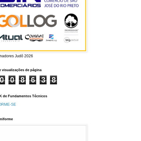
inadores Judô 2026
e visualizações de página
0
0
8
6
3
8
 de Fundamentos Técnicos
ORME-SE
niforme