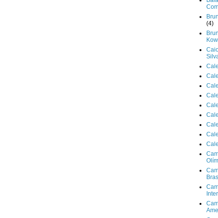
Bala
Com
Brun
(4)
Brun
Kowa
Cai
Silv
Cal
Cal
Cal
Cal
Cal
Cal
Cal
Cal
Cal
Cam
Olím
Cam
Bras
Cam
Inte
Cam
Ame