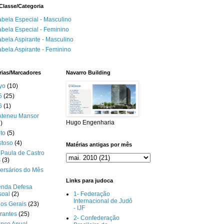
Classe/Categoria
abela Especial - Masculino
abela Especial - Feminino
abela Aspirante - Masculino
abela Aspirante - Feminino
rias/Marcadores
Navarro Building
yo
(10)
5
(25)
6
(1)
Ateneu Mansor
Hugo Engenharia
)
to
(5)
stoso
(4)
Matérias antigas por mês
Paula de Castro
s
(3)
ersários do Mês
Links para judoca
enda Defesa
soal
(2)
1- Federação
Internacional de Judô
gos Gerais
(23)
- IJF
rantes
(25)
2- Confederação