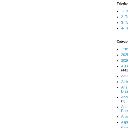
Tabela 
1- T
2- T
3- T
4- T
Catego
1º K
202
202
AD 
(442
Adul
Ami
Ana 
Dia
Aniv
(2)
Apr
Pes
Arti
Aspi