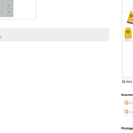
s
Já nos
Inscrev
Po
Co
Postag