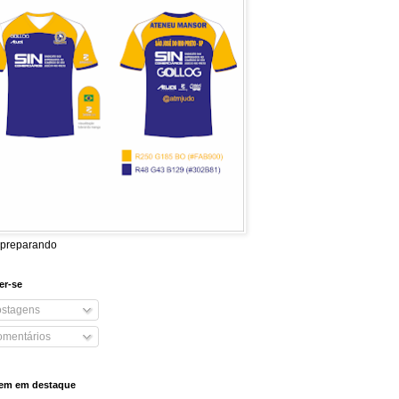
 preparando
er-se
stagens
mentários
em em destaque