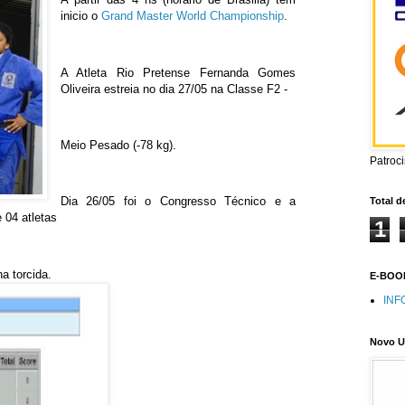
inicio o
Grand Master World Championship
.
A Atleta Rio Pretense Fernanda Gomes
Oliveira estreia no dia 27/05 na Classe F2 -
Meio Pesado (-78 kg).
Patroc
Dia 26/05 foi o Congresso Técnico e a
Total d
 04 atletas
1
a torcida.
E-BOOK
INF
Novo U