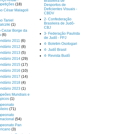
nço Anual -
Brasileira de
petições
(18)
Desportos de
Deficientes Visuais -
o César Malagoli
CBDV
2- Confederação
o Taniel
Brasileira de Judô-
lcziki
(1)
CBJ
o Cezar Borge da
3- Federação Paulista
a
(6)
de Judô - FPJ
endário 2011
(6)
4- Boletim Osotogari
endário 2012
(8)
4- Judô Brasil
endário 2013
(5)
4- Revista Budô
endário 2014
(29)
endário 2015
(17)
endário 2016
(10)
endário 2017
(14)
endário 2018
(4)
endário 2023
(1)
peões Mundiais e
picos
(1)
peonato
ileiro
(71)
peonato
rnacional
(54)
peonato Pan
ricano
(3)