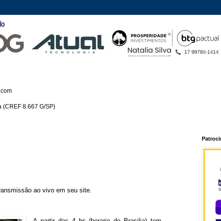
.com
ca (CREF 8.667 G/SP)
Patroc
ransmissão ao vivo em seu site.
A partir das 4 hs (horario de Brasilia) tem