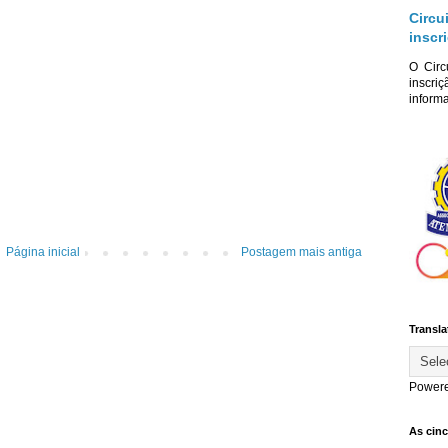
Circu
inscr
O Circ
inscriç
informa
Página inicial
Postagem mais antiga
Transla
Power
As cin