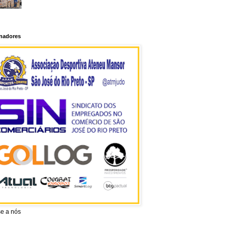
inadores
se a nós