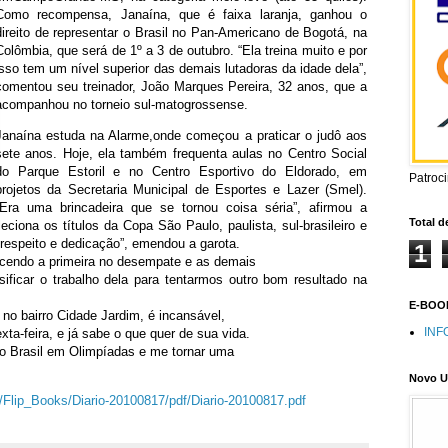
Como recompensa, Janaína, que é faixa laranja, ganhou o
direito de representar o Brasil no Pan-Americano de Bogotá, na
Colômbia, que será de 1º a 3 de outubro. “Ela treina muito e por
isso tem um nível superior das demais lutadoras da idade dela”,
comentou seu treinador, João Marques Pereira, 32 anos, que a
acompanhou no torneio sul-matogrossense.
Janaína estuda na Alarme,onde começou a praticar o judô aos
sete anos. Hoje, ela também frequenta aulas no Centro Social
do Parque Estoril e no Centro Esportivo do Eldorado, em
Patroc
projetos da Secretaria Municipal de Esportes e Lazer (Smel).
“Era uma brincadeira que se tornou coisa séria”, afirmou a
Total d
eciona os títulos da Copa São Paulo, paulista, sul-brasileiro e
a, respeito e dedicação”, emendou a garota.
1
cendo a primeira no desempate e as demais
ficar o trabalho dela para tentarmos outro bom resultado na
E-BOOK
no bairro Cidade Jardim, é incansável,
INF
xta-feira, e já sabe o que quer de sua vida.
 o Brasil em Olimpíadas e me tornar uma
Novo U
ip/Flip_Books/Diario-20100817/pdf/Diario-20100817.pdf