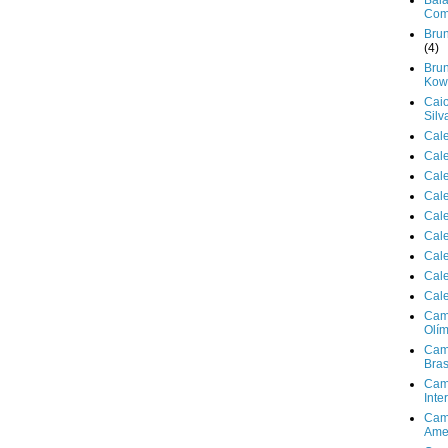
Bala
Com
Brun
(4)
Brun
Kowa
Cai
Silv
Cal
Cal
Cal
Cal
Cal
Cal
Cal
Cal
Cal
Cam
Olím
Cam
Bras
Cam
Inte
Cam
Ame