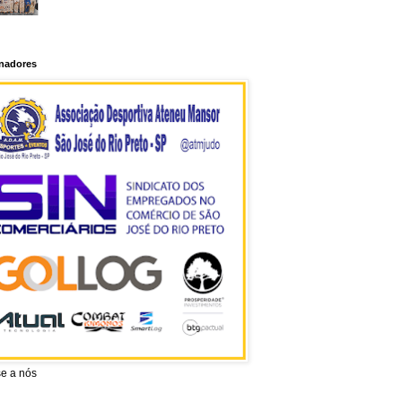
inadores
se a nós