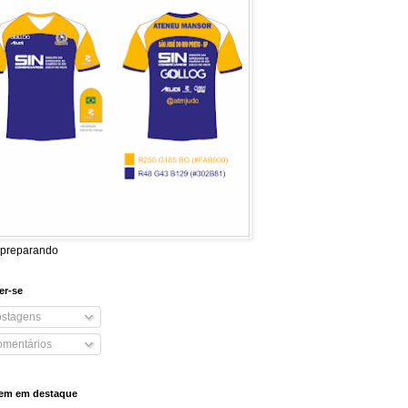
 preparando
er-se
stagens
mentários
em em destaque