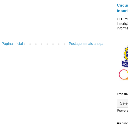
Circu
inscr
O Circ
inscriç
informa
Página inicial
Postagem mais antiga
Transla
Power
As cin