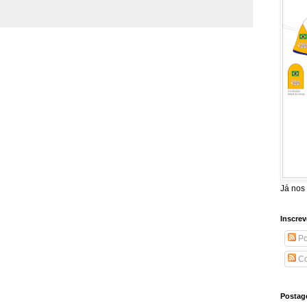
Já nos
Inscrev
Po
Co
Postag