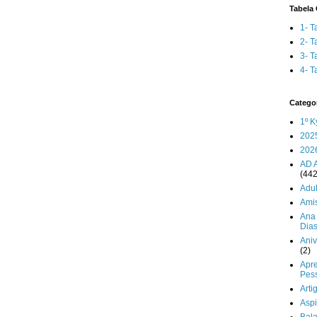
Tabela 
1- T
2- T
3- T
4- T
Catego
1º K
202
202
AD 
(442
Adul
Ami
Ana 
Dia
Aniv
(2)
Apr
Pes
Arti
Aspi