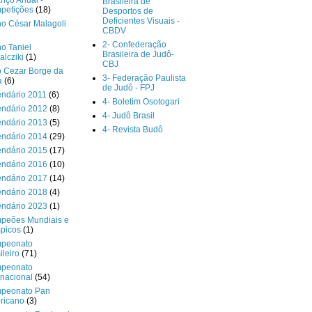
nço Anual -
Brasileira de
petições
(18)
Desportos de
Deficientes Visuais -
o César Malagoli
CBDV
2- Confederação
o Taniel
Brasileira de Judô-
lcziki
(1)
CBJ
o Cezar Borge da
3- Federação Paulista
a
(6)
de Judô - FPJ
endário 2011
(6)
4- Boletim Osotogari
endário 2012
(8)
4- Judô Brasil
endário 2013
(5)
4- Revista Budô
endário 2014
(29)
endário 2015
(17)
endário 2016
(10)
endário 2017
(14)
endário 2018
(4)
endário 2023
(1)
peões Mundiais e
picos
(1)
peonato
ileiro
(71)
peonato
rnacional
(54)
peonato Pan
ricano
(3)