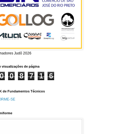
inadores Judô 2026
e visualizações de página
0
0
8
7
1
6
 de Fundamentos Técnicos
ORME-SE
niforme