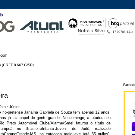
.com
ca (CREF 8.667 G/SP)
Patroc
ira
Ozair Júnior
A rio-pretense Janaína Gabriela de Souza tem apenas 12 anos,
mas já faz papel de gente grande. No domingo, a lutadora do
Rio Preto Automóvel Clube/Alarme/Smel faturou o título de
campeã no BrasileiroInfanto-Juvenil de Judô, realizado
emCampoGrande-MS, na categoria meio-leve (até 35 quilos).