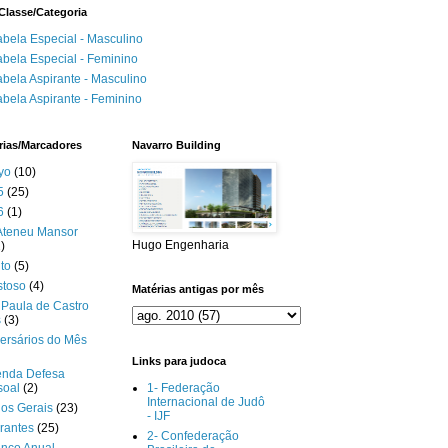
Classe/Categoria
abela Especial - Masculino
abela Especial - Feminino
abela Aspirante - Masculino
abela Aspirante - Feminino
rias/Marcadores
Navarro Building
yo
(10)
5
(25)
6
(1)
Ateneu Mansor
Hugo Engenharia
)
to
(5)
stoso
(4)
Matérias antigas por mês
Paula de Castro
s
(3)
ersários do Mês
Links para judoca
enda Defesa
soal
(2)
1- Federação
Internacional de Judô
gos Gerais
(23)
- IJF
rantes
(25)
2- Confederação