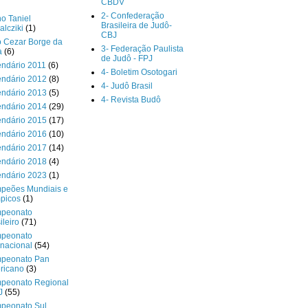
CBDV
2- Confederação
o Taniel
Brasileira de Judô-
lcziki
(1)
CBJ
o Cezar Borge da
3- Federação Paulista
a
(6)
de Judô - FPJ
endário 2011
(6)
4- Boletim Osotogari
endário 2012
(8)
4- Judô Brasil
endário 2013
(5)
4- Revista Budô
endário 2014
(29)
endário 2015
(17)
endário 2016
(10)
endário 2017
(14)
endário 2018
(4)
endário 2023
(1)
peões Mundiais e
picos
(1)
peonato
ileiro
(71)
peonato
rnacional
(54)
peonato Pan
ricano
(3)
peonato Regional
J
(55)
peonato Sul