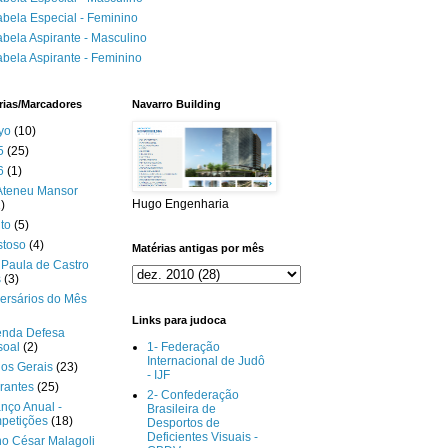
abela Especial - Feminino
abela Aspirante - Masculino
abela Aspirante - Feminino
rias/Marcadores
Navarro Building
yo
(10)
5
(25)
6
(1)
Ateneu Mansor
Hugo Engenharia
)
to
(5)
stoso
(4)
Matérias antigas por mês
Paula de Castro
s
(3)
ersários do Mês
Links para judoca
enda Defesa
soal
(2)
1- Federação
Internacional de Judô
gos Gerais
(23)
- IJF
rantes
(25)
2- Confederação
nço Anual -
Brasileira de
petições
(18)
Desportos de
Deficientes Visuais -
o César Malagoli