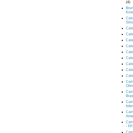
(4)
Brun
Kowa
Cai
Silv
Cal
Cal
Cal
Cal
Cal
Cal
Cal
Cal
Cal
Cam
Olím
Cam
Bras
Cam
Inte
Cam
Ame
Cam
- FP
Cam