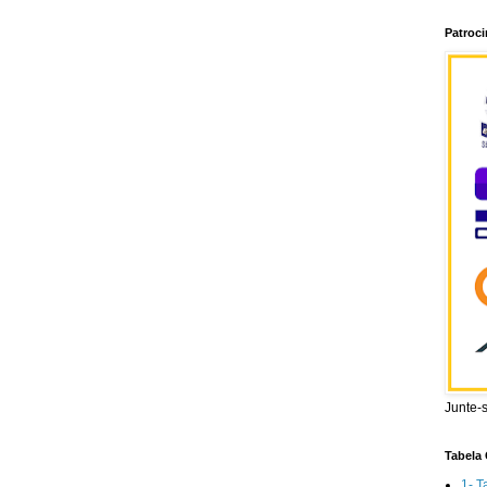
Patroc
Junte-
Tabela 
1- T