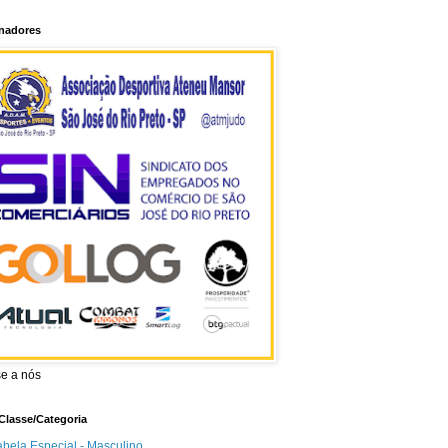
inadores
se a nós
Classe/Categoria
abela Especial - Masculino