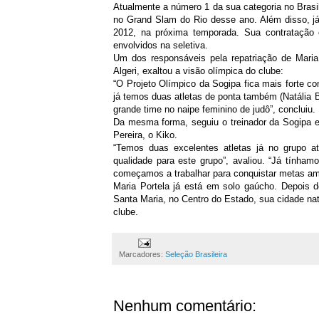
Atualmente a número 1 da sua categoria no Brasil
no Grand Slam do Rio desse ano. Além disso, já 
2012, na próxima temporada. Sua contratação
envolvidos na seletiva.
Um dos responsáveis pela repatriação de Maria 
Algeri, exaltou a visão olímpica do clube:
“O Projeto Olímpico da Sogipa fica mais forte co
já temos duas atletas de ponta também (Natália B
grande time no naipe feminino de judô”, concluiu.
Da mesma forma, seguiu o treinador da Sogipa e
Pereira, o Kiko.
“Temos duas excelentes atletas já no grupo a
qualidade para este grupo”, avaliou. “Já tínham
começamos a trabalhar para conquistar metas am
Maria Portela já está em solo gaúcho. Depois 
Santa Maria, no Centro do Estado, sua cidade nata
clube.
Marcadores:
Seleção Brasileira
Nenhum comentário: