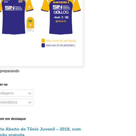
 preparando
er-se
stagens
mentários
em em destaque
ito Aberto de Tênis Juvenil – 2018, com
ição gratuita