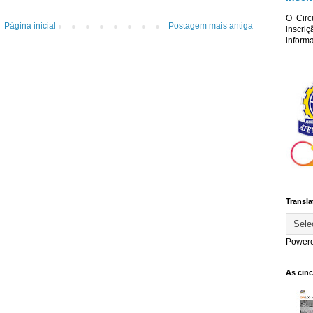
O Circ
Página inicial
Postagem mais antiga
inscriç
informa
Transla
Power
As cin