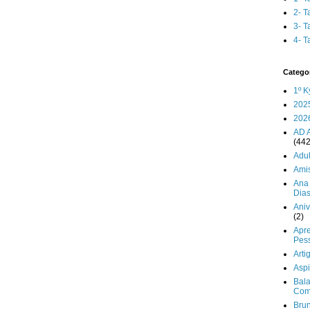
2- T
3- T
4- T
Catego
1º K
202
202
AD 
(442
Adul
Ami
Ana 
Dia
Aniv
(2)
Apr
Pes
Arti
Aspi
Bala
Com
Brun