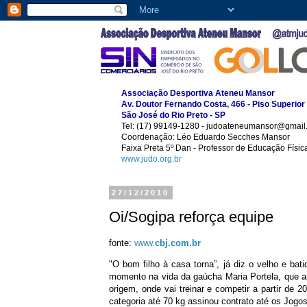
Associação Desportiva Ateneu Mansor
Av. Doutor Fernando Costa, 466 - Piso Superior
São José do Rio Preto - SP
Tel: (17) 99149-1280 - judoateneumansor@gmail
Coordenação: Léo Eduardo Secches Mansor
Faixa Preta 5º Dan - Professor de Educação Físi
www.judo.org.br
27/12/2010
Oi/Sogipa reforça equipe
fonte:
www.
cbj.com.br
"O bom filho à casa torna”, já diz o velho e bat
momento na vida da gaúcha Maria Portela, que 
origem, onde vai treinar e competir a partir de 
categoria até 70 kg assinou contrato até os Jogo