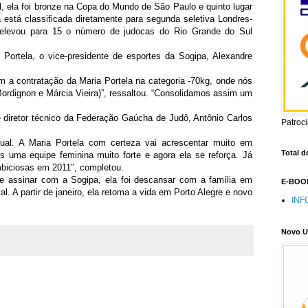
, ela foi bronze na Copa do Mundo de São Paulo e quinto lugar
está classificada diretamente para segunda seletiva Londres-
 elevou para 15 o número de judocas do Rio Grande do Sul
Portela, o vice-presidente de esportes da Sogipa, Alexandre
m a contratação da Maria Portela na categoria -70kg, onde nós
ordignon e Márcia Vieira)”, ressaltou. “Consolidamos assim um
 diretor técnico da Federação Gaúcha de Judô, Antônio Carlos
Patroc
tual. A Maria Portela com certeza vai acrescentar muito em
Total d
os uma equipe feminina muito forte e agora ela se reforça. Já
biciosas em 2011″, completou.
de assinar com a Sogipa, ela foi descansar com a família em
E-BOOK
l. A partir de janeiro, ela retoma a vida em Porto Alegre e novo
INF
Novo U