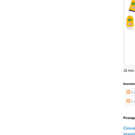
Já nos
Inscrev
Po
Co
Postag
Circu
inscr