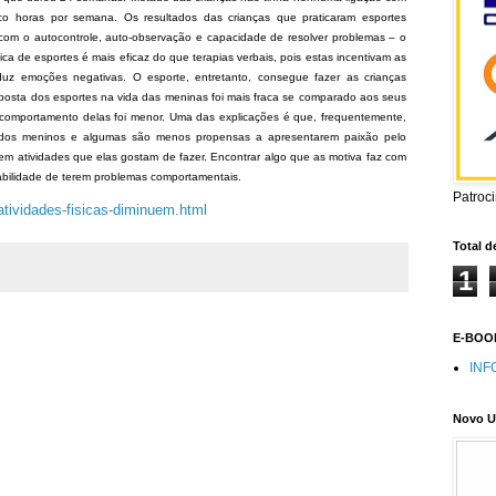
inco horas por semana. Os resultados das crianças que praticaram esportes
com o autocontrole, auto-observação e capacidade de resolver problemas – o
tica de esportes é mais eficaz do que terapias verbais, pois estas incentivam as
uz emoções negativas. O esporte, entretanto, consegue fazer as crianças
osta dos esportes na vida das meninas foi mais fraca se comparado aos seus
 comportamento delas foi menor. Uma das explicações é que, frequentemente,
 dos meninos e algumas são menos propensas a apresentarem paixão pelo
em atividades que elas gostam de fazer. Encontrar algo que as motiva faz com
babilidade de terem problemas comportamentais.
Patroc
atividades-fisicas-diminuem.html
Total d
1
E-BOOK
INF
Novo U