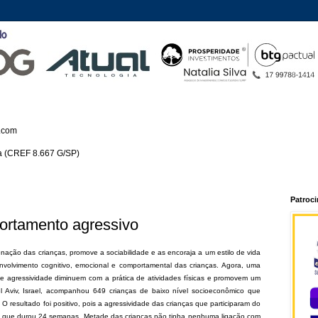
.com
ca (CREF 8.667 G/SP)
Patroc
portamento agressivo
nação das crianças, promove a sociabilidade e as encoraja a um estilo de vida
nvolvimento cognitivo, emocional e comportamental das crianças.
Agora, uma
e agressividade diminuem com a prática de atividades físicas e promovem um
l Aviv, Israel, acompanhou 649 crianças de baixo nível socioeconômico que
 resultado foi positivo, pois a agressividade das crianças que participaram do
o, que durou 24 semanas. Metade das crianças não tinha nenhuma ligação com