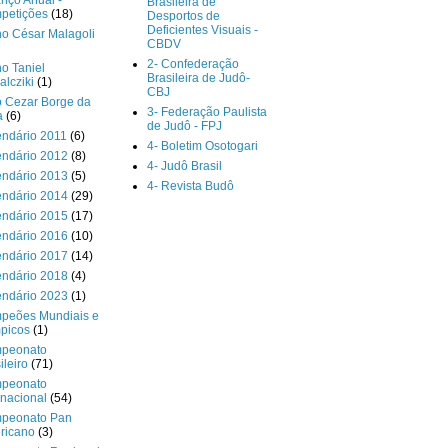
nço Anual -
Brasileira de
petições
(18)
Desportos de
Deficientes Visuais -
o César Malagoli
CBDV
2- Confederação
o Taniel
Brasileira de Judô-
lcziki
(1)
CBJ
o Cezar Borge da
3- Federação Paulista
a
(6)
de Judô - FPJ
endário 2011
(6)
4- Boletim Osotogari
endário 2012
(8)
4- Judô Brasil
endário 2013
(5)
4- Revista Budô
endário 2014
(29)
endário 2015
(17)
endário 2016
(10)
endário 2017
(14)
endário 2018
(4)
endário 2023
(1)
peões Mundiais e
picos
(1)
peonato
ileiro
(71)
peonato
rnacional
(54)
peonato Pan
ricano
(3)