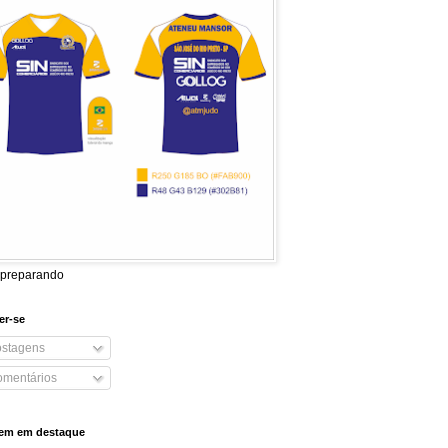
 preparando
er-se
stagens
mentários
em em destaque