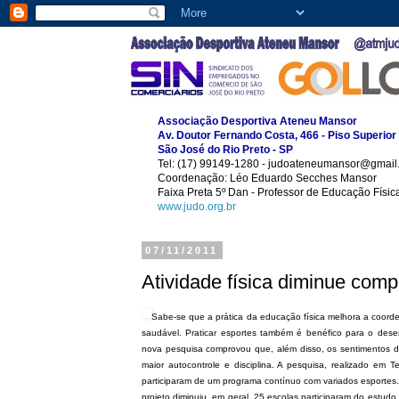
Associação Desportiva Ateneu Mansor
Av. Doutor Fernando Costa, 466 - Piso Superior
São José do Rio Preto - SP
Tel: (17) 99149-1280 - judoateneumansor@gmail
Coordenação: Léo Eduardo Secches Mansor
Faixa Preta 5º Dan - Professor de Educação Físi
www.judo.org.br
07/11/2011
Atividade física diminue com
Sabe-se que a prática da educação física melhora a coorde
saudável. Praticar esportes também é benéfico para o dese
nova pesquisa comprovou que, além disso, os sentimentos d
maior autocontrole e disciplina.
A pesquisa, realizado em Te
participaram de um programa contínuo com variados esportes. O
projeto diminuiu, em geral.
25 escolas participaram do estud