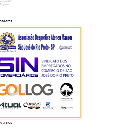
inadores
se a nós