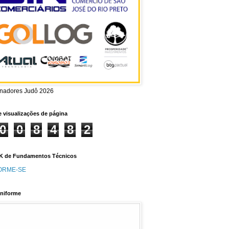
inadores Judô 2026
e visualizações de página
0
0
8
4
8
2
 de Fundamentos Técnicos
ORME-SE
niforme