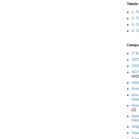
Tabela 
1- T
2- T
3- T
4- T
Catego
1º K
202
202
AD 
(442
Adul
Ami
Ana 
Dia
Aniv
(2)
Apr
Pes
Arti
Aspi