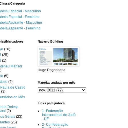
Classe/Categoria
abela Especial - Masculino
abela Especial - Feminino
abela Aspirante - Masculino
abela Aspirante - Feminino
rias/Marcadores
Navarro Building
yo
(10)
5
(25)
6
(1)
Ateneu Mansor
Hugo Engenharia
)
to
(5)
stoso
(4)
Matérias antigas por mês
Paula de Castro
s
(3)
ersários do Mês
Links para judoca
enda Defesa
soal
(2)
1- Federação
Internacional de Judô
gos Gerais
(23)
- IJF
rantes
(25)
2- Confederação