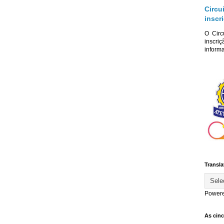
Circu
inscr
O Circ
inscriç
informa
Transla
Power
As cin