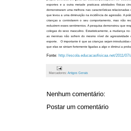
esportes e a outra metade praticava atividades físicas c
demonstraram uma melhora nas características relacionadas 
que levou a uma diminuição na incidência de agressão.
A prá
crianças a controlarem o seu comportamento, mas não red
reduzirem esses sentimentos.
A pesquisa demonstrou que resp
colegas do sexo masculino. Estatisticamente, a mudança no
as meninas não sofrem do mesmo nível de agressividade
esporte.
O importante é que as crianças sejam introduzidas 
que elas se sintam fortemente ligadas a algo e diminui a pro
Fonte:
http://escola.educacaofisicaa.net/2011/07/
Marcadores:
Artigos Gerais
Nenhum comentário:
Postar um comentário