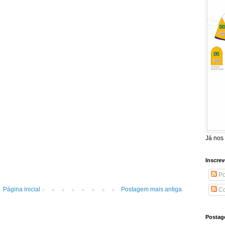
Já nos
Inscrev
Po
Página inicial
Postagem mais antiga
Co
Postag