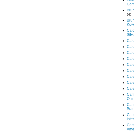
Bala
Com
Brun
(4)
Brun
Kowa
Cai
Silv
Cal
Cal
Cal
Cal
Cal
Cal
Cal
Cal
Cal
Cam
Olím
Cam
Bras
Cam
Inte
Cam
Ame