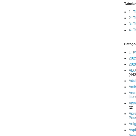
Tabela 
1- T
2- T
3- T
4- T
Catego
1º K
202
202
AD 
(442
Adul
Ami
Ana 
Dia
Aniv
(2)
Apr
Pes
Arti
Aspi