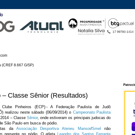
.com
ca (CREF 8.667 G/SP)
Patroc
 – Classe Sênior (Resultados)
 Clube Pinheiros (ECP):- A Federação Paulista de Judô
) realizou neste sábado (06/09/2014) o
Campeonato Paulista
2014 – Classe
Sênior
, onde estiveram os principais judocas do
de São Paulo em busca do pódio.
etas da
Associação Desportiva Ateneu Mansor
/
Smel
não
am presente no pódio. O atleta
Leandro dos Santos Ferrante