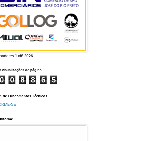
inadores Judô 2026
e visualizações de página
0
0
8
8
6
5
 de Fundamentos Técnicos
ORME-SE
niforme