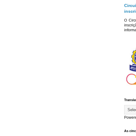
Circu
inscr
O Circ
inscriç
informa
Transla
Power
As cin