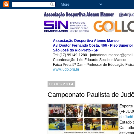
Associação Desportiva Ateneu Mansor
Av. Doutor Fernando Costa, 466 - Piso Superior
São José do Rio Preto - SP
Tel: (17) 99149-1280 - judoateneumansor@gmail
Coordenação: Léo Eduardo Secches Mansor
Faixa Preta 5º Dan - Professor de Educação Físi
www.judo.org.br
10/09/2014
Campeonato Paulista de Judô
Esporte
(FPJUDÔ
de Judô
Estado 
Os atl
estiver