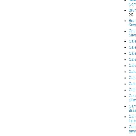
Bala
Com
Brun
(4)
Brun
Kowa
Cai
Silv
Cal
Cal
Cal
Cal
Cal
Cal
Cal
Cal
Cal
Cam
Olím
Cam
Bras
Cam
Inte
Cam
Ame