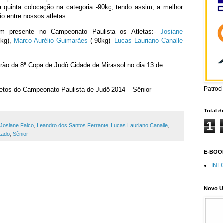
a quinta colocação na categoria -90kg, tendo assim, a melhor
o entre nossos atletas.
am presente no Campeonato Paulista os Atletas:-
Josiane
0kg),
Marco Aurélio Guimarães
(-90kg),
Lucas Lauriano Canalle
ão da 8ª Copa de Judô Cidade de Mirassol no dia 13 de
Patroc
etos do Campeonato Paulista de Judô 2014 – Sênior
Total d
1
Josiane Falco
,
Leandro dos Santos Ferrante
,
Lucas Lauriano Canalle
,
tado
,
Sênior
E-BOOK
INF
Novo U