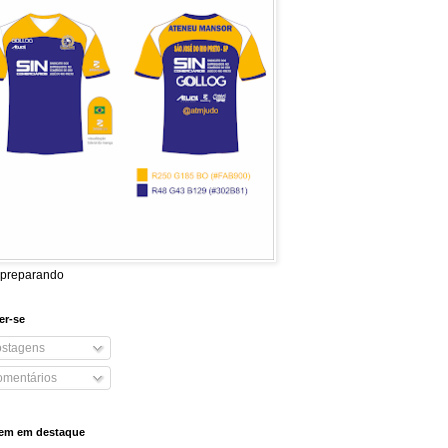
 preparando
er-se
stagens
mentários
em em destaque