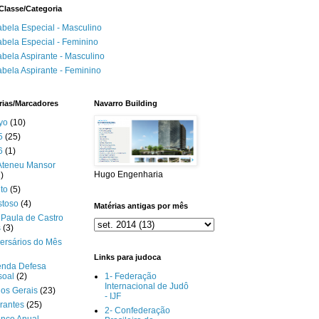
Classe/Categoria
abela Especial - Masculino
abela Especial - Feminino
abela Aspirante - Masculino
abela Aspirante - Feminino
rias/Marcadores
Navarro Building
yo
(10)
5
(25)
6
(1)
Ateneu Mansor
Hugo Engenharia
)
to
(5)
stoso
(4)
Matérias antigas por mês
Paula de Castro
s
(3)
ersários do Mês
Links para judoca
enda Defesa
soal
(2)
1- Federação
Internacional de Judô
gos Gerais
(23)
- IJF
rantes
(25)
2- Confederação