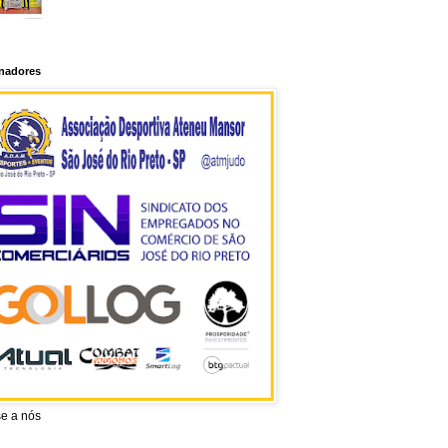
inadores
se a nós