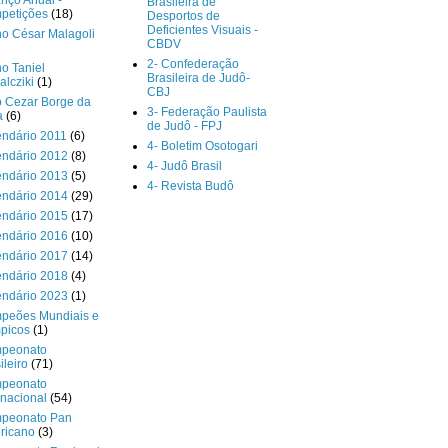
nço Anual -
Brasileira de
petições
(18)
Desportos de
Deficientes Visuais -
o César Malagoli
CBDV
2- Confederação
o Taniel
Brasileira de Judô-
lcziki
(1)
CBJ
o Cezar Borge da
3- Federação Paulista
a
(6)
de Judô - FPJ
endário 2011
(6)
4- Boletim Osotogari
endário 2012
(8)
4- Judô Brasil
endário 2013
(5)
4- Revista Budô
endário 2014
(29)
endário 2015
(17)
endário 2016
(10)
endário 2017
(14)
endário 2018
(4)
endário 2023
(1)
peões Mundiais e
picos
(1)
peonato
ileiro
(71)
peonato
rnacional
(54)
peonato Pan
ricano
(3)