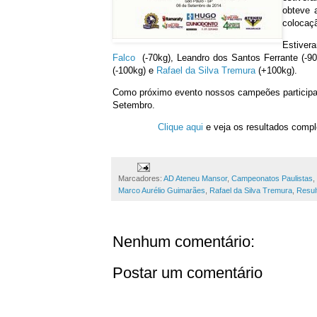
obteve 
colocaçã
Estiver
Falco
(-70kg), Leandro dos Santos Ferrante (-9
(-100kg) e
Rafael da Silva Tremura
(+100kg).
Como próximo evento nossos campeões participar
Setembro.
Clique aqui
e veja os resultados compl
Marcadores:
AD Ateneu Mansor
,
Campeonatos Paulistas
,
Marco Aurélio Guimarães
,
Rafael da Silva Tremura
,
Resul
Nenhum comentário:
Postar um comentário