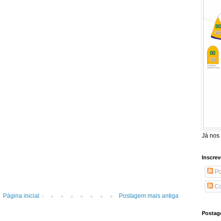
Já nos
Inscrev
Po
Co
Página inicial
Postagem mais antiga
Postag