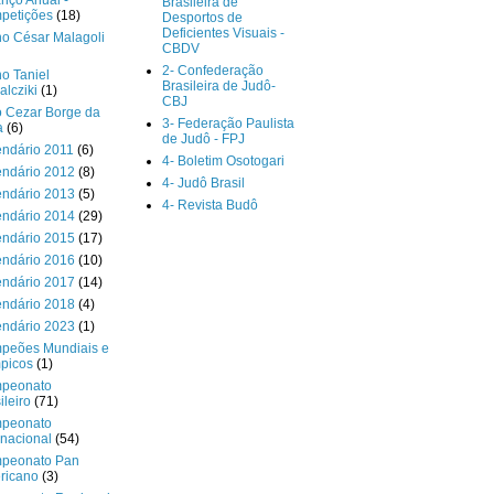
nço Anual -
Brasileira de
petições
(18)
Desportos de
Deficientes Visuais -
o César Malagoli
CBDV
2- Confederação
o Taniel
Brasileira de Judô-
lcziki
(1)
CBJ
o Cezar Borge da
3- Federação Paulista
a
(6)
de Judô - FPJ
endário 2011
(6)
4- Boletim Osotogari
endário 2012
(8)
4- Judô Brasil
endário 2013
(5)
4- Revista Budô
endário 2014
(29)
endário 2015
(17)
endário 2016
(10)
endário 2017
(14)
endário 2018
(4)
endário 2023
(1)
peões Mundiais e
picos
(1)
peonato
ileiro
(71)
peonato
rnacional
(54)
peonato Pan
ricano
(3)