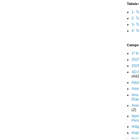
Tabela 
1- T
2- T
3- T
4- T
Catego
1º K
202
202
AD 
(442
Adul
Ami
Ana 
Dia
Aniv
(2)
Apr
Pes
Arti
Aspi