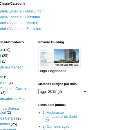
Classe/Categoria
abela Especial - Masculino
abela Especial - Feminino
abela Aspirante - Masculino
abela Aspirante - Feminino
rias/Marcadores
Navarro Building
yo
(10)
5
(25)
6
(1)
Ateneu Mansor
Hugo Engenharia
)
to
(5)
stoso
(4)
Matérias antigas por mês
Paula de Castro
s
(3)
ersários do Mês
Links para judoca
enda Defesa
soal
(2)
1- Federação
Internacional de Judô
gos Gerais
(23)
- IJF
rantes
(25)
2- Confederação