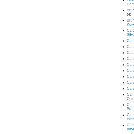
Bala
Com
Brun
(4)
Brun
Kowa
Cai
Silv
Cal
Cal
Cal
Cal
Cal
Cal
Cal
Cal
Cal
Cam
Olím
Cam
Bras
Cam
Inte
Cam
Ame