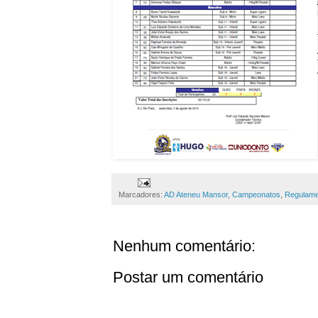
Marcadores:
AD Ateneu Mansor
,
Campeonatos
,
Regulam
Nenhum comentário:
Postar um comentário