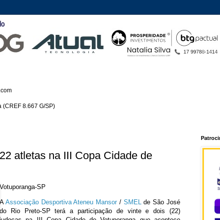
.com
ca (CREF 8.667 G/SP)
Patroc
2 atletas na III Copa Cidade de
Votuporanga-SP
A
Associação Desportiva Ateneu Mansor
/
SMEL
de São José
do Rio Preto-SP terá a participação de vinte e dois (22)
judocas na III Copa Cidade de Votuporanga que acontece