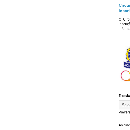
Circu
inscr
O Circ
inscriç
informa
Transla
Power
As cin