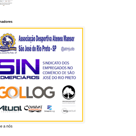
inadores
se a nós