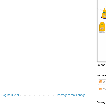
Já nos
Inscrev
Po
Co
Página inicial
Postagem mais antiga
Postag