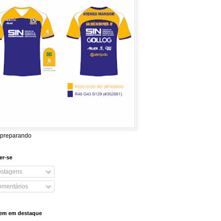
 preparando
er-se
stagens
mentários
em em destaque