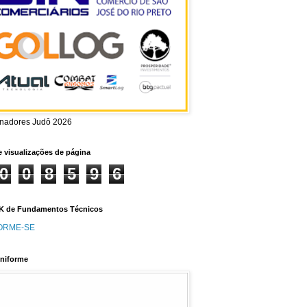
inadores Judô 2026
e visualizações de página
0
0
8
5
9
6
 de Fundamentos Técnicos
ORME-SE
niforme