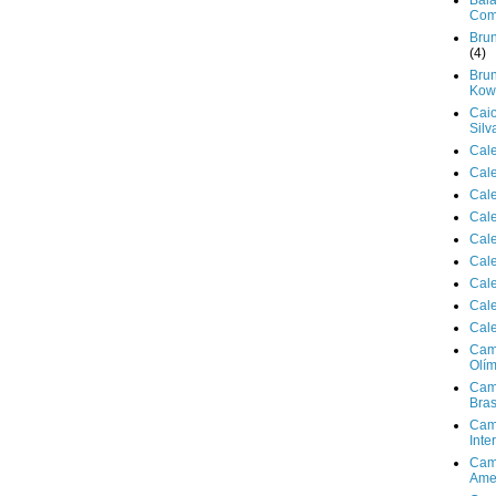
Bala
Com
Brun
(4)
Brun
Kowa
Cai
Silv
Cal
Cal
Cal
Cal
Cal
Cal
Cal
Cal
Cal
Cam
Olím
Cam
Bras
Cam
Inte
Cam
Ame