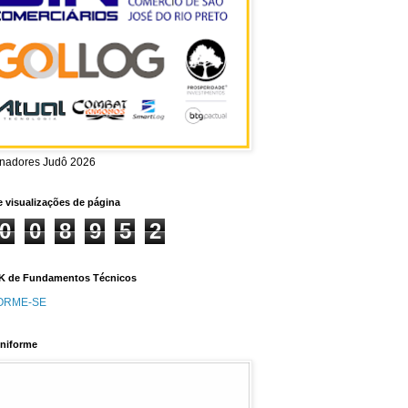
inadores Judô 2026
e visualizações de página
0
0
8
9
5
2
 de Fundamentos Técnicos
ORME-SE
niforme