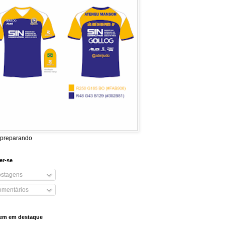
 preparando
er-se
stagens
mentários
em em destaque