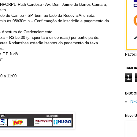
ENFORPE Ruth Cardoso - Av. Dom Jaime de Barros Câmara,
alto
do do Campo - SP, bem ao lado da Rodovia Anchieta.
in às 08h30min – Confirmação de inscrição e pagamento da
 Abertura do Credenciamento.
xa – R$ 55,00 (cinquenta e cinco reais) por participante.
ores Kodanshas estarão isentos do pagamento da taxa.
es:
a F.P.Judô
Patroc
9”
Total d
1
0 a 11:00
E-BOOK
INF
Novo U