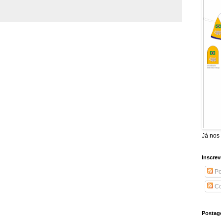
Já nos
Inscrev
Po
Co
Postag