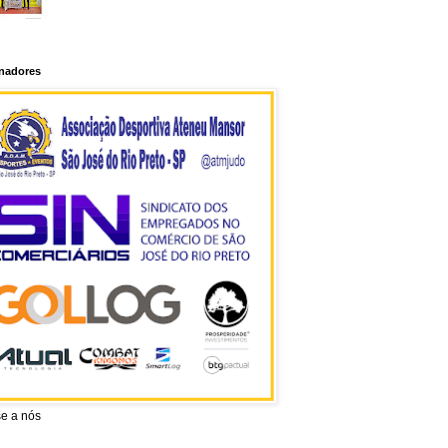
inadores
se a nós