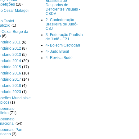
nço Anual -
Brasileira de
petições
(18)
Desportos de
Deficientes Visuais -
o César Malagoli
CBDV
2- Confederação
o Taniel
Brasileira de Judô-
lcziki
(1)
CBJ
o Cezar Borge da
3- Federação Paulista
a
(6)
de Judô - FPJ
endário 2011
(6)
4- Boletim Osotogari
endário 2012
(8)
4- Judô Brasil
endário 2013
(5)
4- Revista Budô
endário 2014
(29)
endário 2015
(17)
endário 2016
(10)
endário 2017
(14)
endário 2018
(4)
endário 2023
(1)
peões Mundiais e
picos
(1)
peonato
ileiro
(71)
peonato
rnacional
(54)
peonato Pan
ricano
(3)